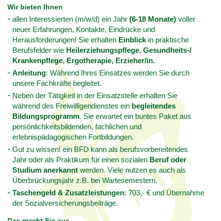
Wir bieten Ihnen
allen Interessierten (m/w/d)
ein Jahr
(6-18 Monate)
voller
neuer Erfahrungen, Kontakte, Eindrücke und
Herausforderungen! Sie erhalten
Einblick
in praktische
Berufsfelder wie
Heilerziehungspflege
,
Gesundheits-/
Krankenpflege, Ergotherapie, Erzieher/in.
Anleitung
: Während Ihres Einsatzes werden Sie durch
unsere Fachkräfte begleitet.
Neben der Tätigkeit in der Einsatzstelle erhalten Sie
während des Freiwilligendienstes ein
begleitendes
Bildungsprogramm
. Sie erwartet ein buntes Paket aus
persönlichkeitsbildenden, fachlichen und
erlebnispädagogischen Fortbildungen.
Gut zu wissen! ein BFD kann als berufsvorbereitendes
Jahr oder als Praktikum für einen sozialen
Beruf oder
Studium anerkannt
werden. Viele nutzen es auch als
Überbrückungsjahr z.B. bei Wartesemestern.
Taschengeld & Zusatzleistungen
: 703,- € und Übernahme
der Sozialversicherungsbeiträge.
Das macht Sie aus